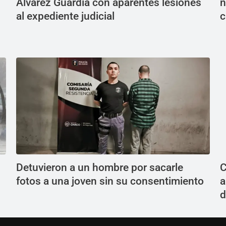
Álvarez Guardia con aparentes lesiones
n
al expediente judicial
c
Detuvieron a un hombre por sacarle
C
fotos a una joven sin su consentimiento
a
d