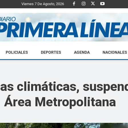
Viernes 7 De Agosto, 2026
POLICIALES
DEPORTES
AGENDA
NACIONALES
Diario
as climáticas, suspend
l Área Metropolitana
Primera