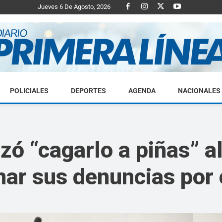
Jueves 6 De Agosto, 2026
POLICIALES
DEPORTES
AGENDA
NACIONALES
Diario
ó “cagarlo a piñas” a
nar sus denuncias por
Primera