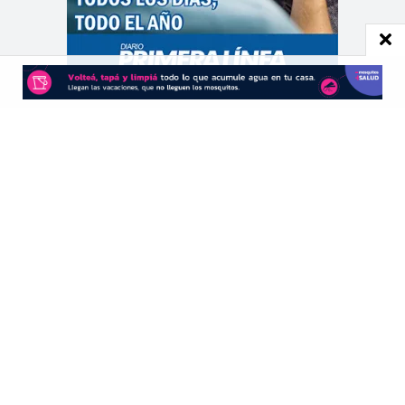
CONTACTO
Redacción:
redacció
n@diarioprimeralinea.com.ar
Publicidad:
publicidad@diarioprimeralinea.com.ar
Dirección:
Av. San Martín 317 - Resistencia - Chaco - Arg
Todos los derechos reservados ©