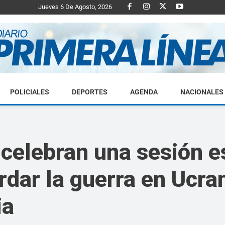
Jueves 6 De Agosto, 2026
POLICIALES
DEPORTES
AGENDA
NACIONALES
Diario
 celebran una sesión e
dar la guerra en Ucra
Primera
ia