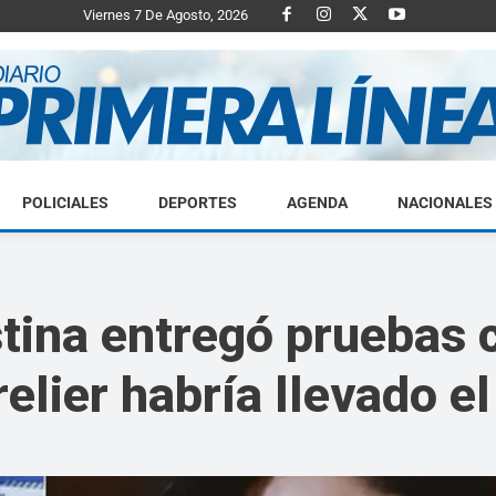
Viernes 7 De Agosto, 2026
POLICIALES
DEPORTES
AGENDA
NACIONALES
Diario
tina entregó pruebas c
relier habría llevado e
Primera