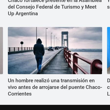
Chaco fortalece presente en la Asamblea
Y
del Consejo Federal de Turismo y Meet
s
Up Argentina
Un hombre realizó una transmisión en
D
vivo antes de arrojarse del puente Chaco-
c
Corrientes
L