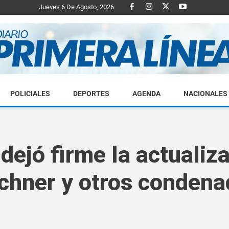
Jueves 6 De Agosto, 2026
POLICIALES
DEPORTES
AGENDA
NACIONALES
Diario
dejó firme la actualiz
rchner y otros condena
Primera