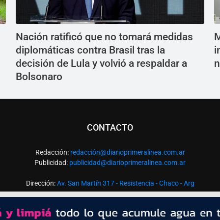
Nación ratificó que no tomará medidas
M
diplomáticas contra Brasil tras la
i
decisión de Lula y volvió a respaldar a
n
Bolsonaro
CONTACTO
Redacción:
redacció
n@diarioprimeralinea.com.ar
Publicidad:
publicidad@diarioprimeralinea.com.ar
Dirección:
Av. San Martín 317 - Resistencia - Chaco - Arg
Todos los derechos reservados ©