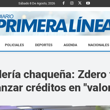
Sábado 8 De Agosto, 2026
POLICIALES
DEPORTES
AGENDA
NACIONALES
Diario
dería chaqueña: Zdero
anzar créditos en "valo
Primera