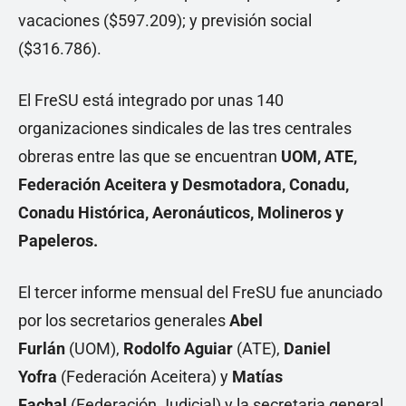
vacaciones ($597.209); y previsión social
($316.786).
El FreSU está integrado por unas 140
organizaciones sindicales de las tres centrales
obreras entre las que se encuentran
UOM, ATE,
Federación Aceitera y Desmotadora, Conadu,
Conadu Histórica, Aeronáuticos, Molineros y
Papeleros.
El tercer informe mensual del FreSU fue anunciado
por los secretarios generales
Abel
Furlán
(UOM),
Rodolfo Aguiar
(ATE),
Daniel
Yofra
(Federación Aceitera) y
Matías
Fachal
(Federación Judicial) y la secretaria general