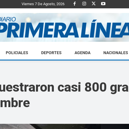
Viernes 7 De Agosto, 2026
POLICIALES
DEPORTES
AGENDA
NACIONALES
Diario
uestraron casi 800 gr
ombre
Primera