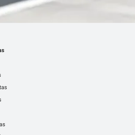
as
s
tas
s
tas