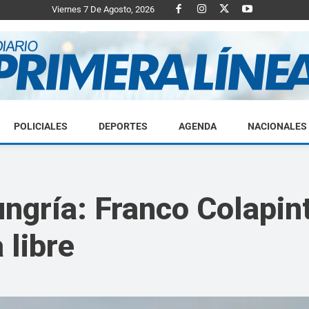
Viernes 7 De Agosto, 2026
POLICIALES
DEPORTES
AGENDA
NACIONALES
Diario
gría: Franco Colapint
a libre
Primera