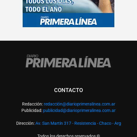
CONTACTO
Redacción:
redacció
n@diarioprimeralinea.com.ar
Publicidad:
publicidad@diarioprimeralinea.com.ar
Dirección:
Av. San Martín 317 - Resistencia - Chaco - Arg
Todos los derechos reservados ©