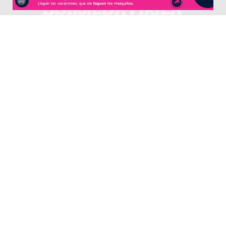
CONTACTO
Redacción:
redacció
n@diarioprimeralinea.com.ar
Publicidad:
publicidad@diarioprimeralinea.com.ar
Dirección:
Av. San Martín 317 - Resistencia - Chaco - Arg
Todos los derechos reservados ©
SEGUÍNOS