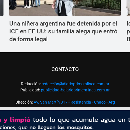
Una niñera argentina fue detenida por el
I
ICE en EE.UU: su familia alega que entró
p
de forma legal
B
CONTACTO
Redacción:
redacció
n@diarioprimeralinea.com.ar
Publicidad:
publicidad@diarioprimeralinea.com.ar
Dirección:
Av. San Martín 317 - Resistencia - Chaco - Arg
Todos los derechos reservados ©