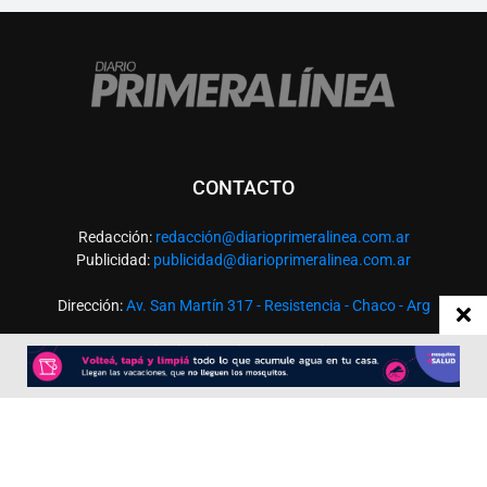
CONTACTO
Redacción:
redacció
n@diarioprimeralinea.com.ar
Publicidad:
publicidad@diarioprimeralinea.com.ar
Dirección:
Av. San Martín 317 - Resistencia - Chaco - Arg
Todos los derechos reservados ©
SEGUÍNOS