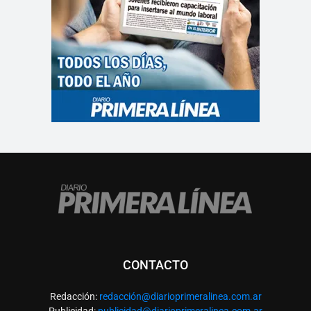
CONTACTO
Redacción:
redacció
n@diarioprimeralinea.com.ar