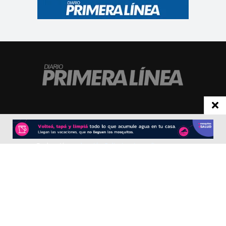
CONTACTO
Redacción:
redacció
n@diarioprimeralinea.com.ar
Publicidad:
publicidad@diarioprimeralinea.com.ar
Dirección:
Av. San Martín 317 - Resistencia - Chaco - Arg
Todos los derechos reservados ©