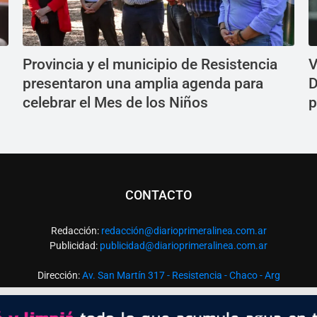
Provincia y el municipio de Resistencia
V
presentaron una amplia agenda para
D
celebrar el Mes de los Niños
p
CONTACTO
Redacción:
redacció
n@diarioprimeralinea.com.ar
Publicidad:
publicidad@diarioprimeralinea.com.ar
Dirección:
Av. San Martín 317 - Resistencia - Chaco - Arg
Todos los derechos reservados ©