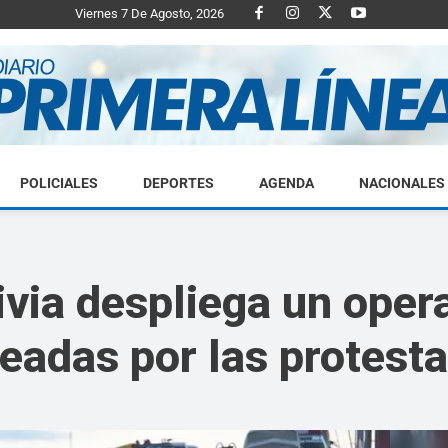
Viernes 7 De Agosto, 2026
POLICIALES
DEPORTES
AGENDA
NACIONALES
Diario
ivia despliega un opera
ueadas por las protest
Primera