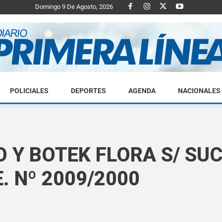
Domingo 9 De Agosto, 2026
POLICIALES
DEPORTES
AGENDA
NACIONALES
Diario
 Y BOTEK FLORA S/ SU
Primera
. Nº 2009/2000