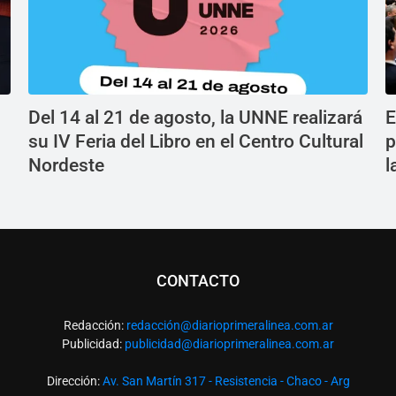
Del 14 al 21 de agosto, la UNNE realizará
E
su IV Feria del Libro en el Centro Cultural
p
Nordeste
l
CONTACTO
Redacción:
redacció
n@diarioprimeralinea.com.ar
Publicidad:
publicidad@diarioprimeralinea.com.ar
Dirección:
Av. San Martín 317 - Resistencia - Chaco - Arg