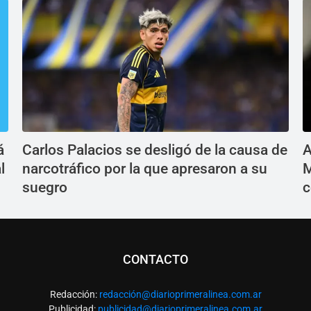
á
Carlos Palacios se desligó de la causa de
A
l
narcotráfico por la que apresaron a su
M
suegro
c
CONTACTO
Redacción:
redacció
n@diarioprimeralinea.com.ar
Publicidad:
publicidad@diarioprimeralinea.com.ar