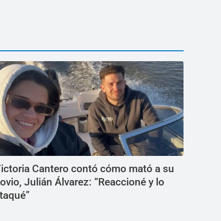
ictoria Cantero contó cómo mató a su
ovio, Julián Álvarez: “Reaccioné y lo
taqué”