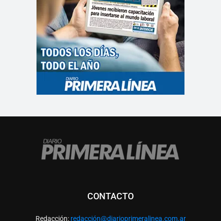
CONTACTO
Redacción:
redacció
n@diarioprimeralinea.com.ar