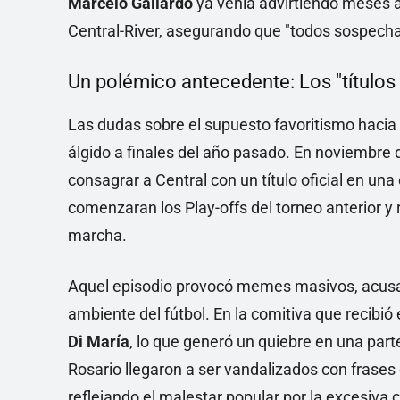
Marcelo Gallardo
ya venía advirtiendo meses a
Central-River, asegurando que "todos sospech
Un polémico antecedente: Los "títulos d
Las dudas sobre el supuesto favoritismo hacia
álgido a finales del año pasado. En noviembre 
consagrar a Central con un título oficial en un
comenzaran los Play-offs del torneo anterior y
marcha.
Aquel episodio provocó memes masivos, acusaci
ambiente del fútbol. En la comitiva que recibi
Di María
, lo que generó un quiebre en una part
Rosario llegaron a ser vandalizados con frases c
reflejando el malestar popular por la excesiva c