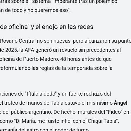
trás sobre el "sistema" imperante tras un polémico
an de todo y no queremos eso".
e oficina" y el enojo en las redes
 Rosario Central no son nuevas, pero alcanzaron su punt
de 2025, la AFA generó un revuelo sin precedentes al
a oficina de Puerto Madero, 48 horas antes de que
 reformulando las reglas de la temporada sobre la
ones de "título a dedo" y un fuerte rechazo del
ó el trofeo de manos de Tapia estuvo el mismísimo
Ángel
e del público argentino. De hecho, murales del "Fideo" en
omo "Di María, me fuiste infiel con el Chiqui Tapia",
ercanía del astro con el poder de turno.