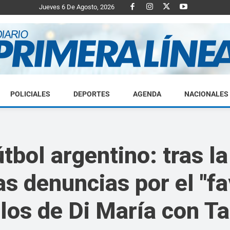
Jueves 6 De Agosto, 2026
POLICIALES
DEPORTES
AGENDA
NACIONALES
Diario
fútbol argentino: tras l
as denuncias por el "fa
Primera
ulos de Di María con Ta