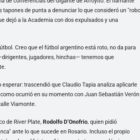
a de conferencias del Gigante de Arroyito. El flamante
los tapones de punta a denunciar lo que consideró un "rob
que dejó a la Academia con dos expulsados y una
útbol. Creo que el fútbol argentino está roto, no da para
—dirigentes, jugadores, hinchas— tenemos que
te.
 esperar: trascendió que Claudio Tapia analiza aplicarle
al como ocurrió en su momento con Juan Sebastián Verón
calle Viamonte.
co de River Plate,
Rodolfo D’Onofrio
, quien pidió
nca" ante lo que sucede en Rosario. Incluso el propio