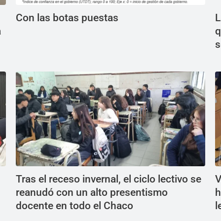
Con las botas puestas
L
a
q
s
Tras el receso invernal, el ciclo lectivo se
V
reanudó con un alto presentismo
h
docente en todo el Chaco
l