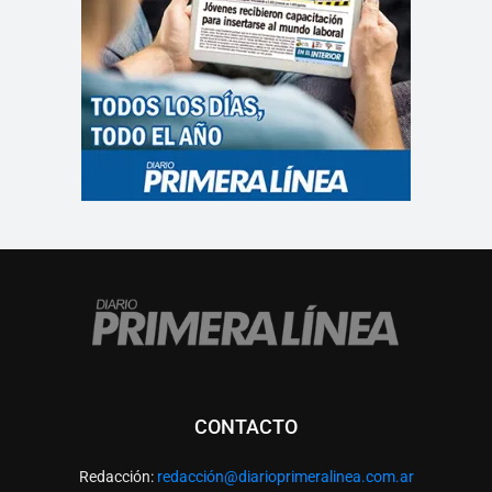
CONTACTO
Redacción:
redacció
n@diarioprimeralinea.com.ar