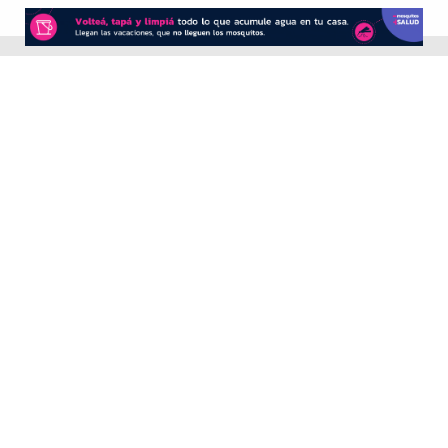
CONTACTO
Redacción:
redacció
n@diarioprimeralinea.com.ar
Publicidad:
publicidad@diarioprimeralinea.com.ar
Dirección:
Av. San Martín 317 - Resistencia - Chaco - Arg
Todos los derechos reservados ©
SEGUÍNOS