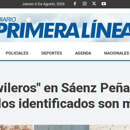
Jueves 6 De Agosto, 2026
POLICIALES
DEPORTES
AGENDA
NACIONALES
Diario
wileros" en Sáenz Peña
 los identificados son
Primera