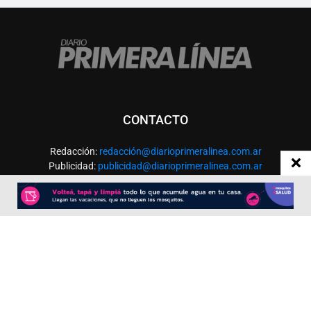
CONTACTO
Redacción:
redacció
n@diarioprimeralinea.com.ar
Publicidad:
publicidad@diarioprimeralinea.com.ar
Dirección:
Av. San Martín 317 - Resistencia - Chaco - Arg
Todos los derechos reservados ©
SEGUÍNOS