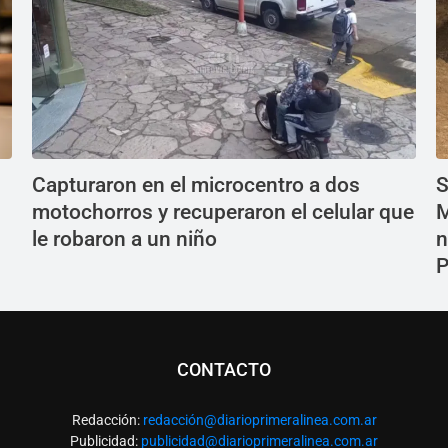
Capturaron en el microcentro a dos
S
motochorros y recuperaron el celular que
M
le robaron a un niño
n
P
CONTACTO
Redacción:
redacció
n@diarioprimeralinea.com.ar
Publicidad:
publicidad@diarioprimeralinea.com.ar