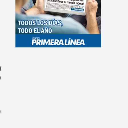
l
n
n