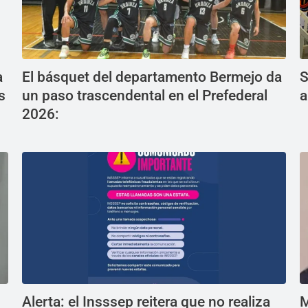
a
El básquet del departamento Bermejo da
S
s
un paso trascendental en el Prefederal
a
2026:
Alerta: el Insssep reitera que no realiza
M