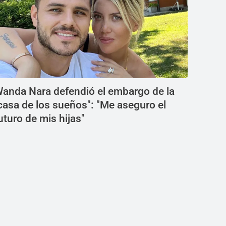
anda Nara defendió el embargo de la
casa de los sueños": "Me aseguro el
uturo de mis hijas"