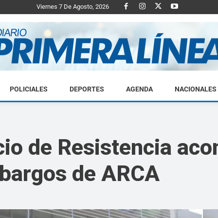
Viernes 7 De Agosto, 2026
POLICIALES
DEPORTES
AGENDA
NACIONALES
Diario
io de Resistencia aco
mbargos de ARCA
Primera