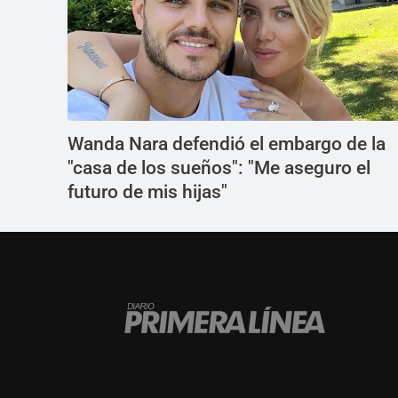
Wanda Nara defendió el embargo de la
"casa de los sueños": "Me aseguro el
futuro de mis hijas"