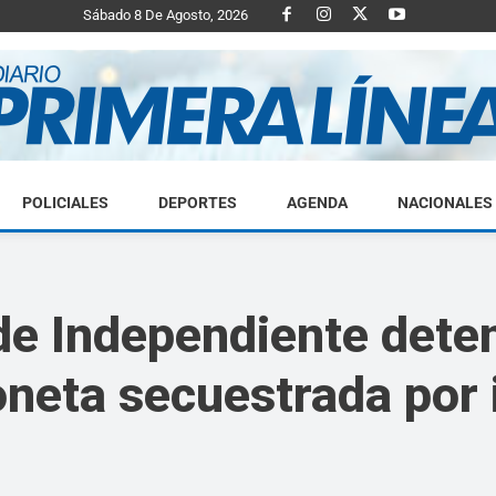
Sábado 8 De Agosto, 2026
POLICIALES
DEPORTES
AGENDA
NACIONALES
Diario
de Independiente deten
oneta secuestrada por 
Primera