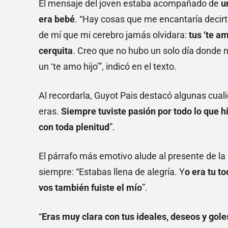
El mensaje del joven estaba acompañado de
u
era bebé
. “Hay cosas que me encantaría decirt
de mí que mi cerebro jamás olvidara:
tus ‘te a
cerquita
. Creo que no hubo un solo día donde 
un ‘te amo hijo’”, indicó en el texto.
Al recordarla, Guyot Pais destacó algunas cua
eras.
Siempre tuviste pasión por todo lo que h
con toda plenitud
”.
El párrafo más emotivo alude al presente de la
siempre: “Estabas llena de alegría. Y
o era tu t
vos también fuiste el mío
”.
“
Eras muy clara con tus ideales, deseos y gole