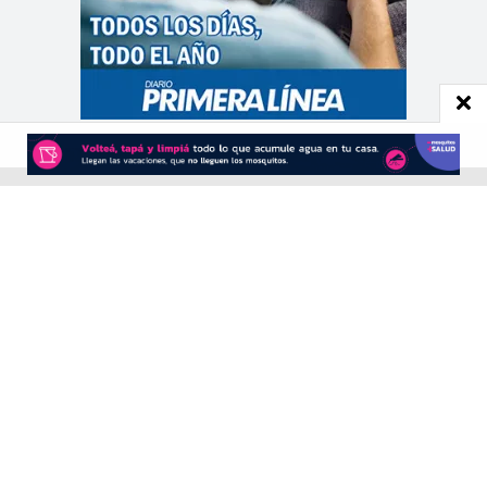
CONTACTO
Redacción:
redacció
n@diarioprimeralinea.com.ar
Publicidad:
publicidad@diarioprimeralinea.com.ar
Dirección:
Av. San Martín 317 - Resistencia - Chaco - Arg