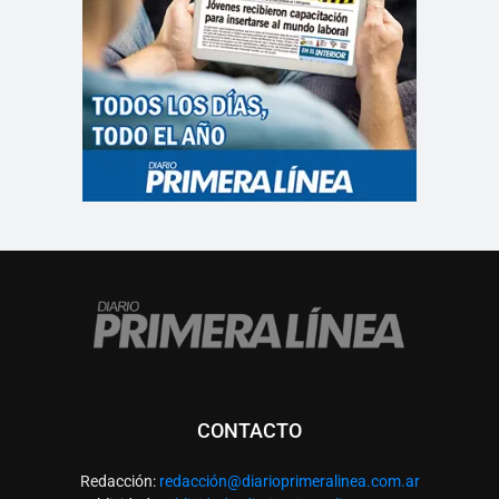
CONTACTO
Redacción:
redacció
n@diarioprimeralinea.com.ar