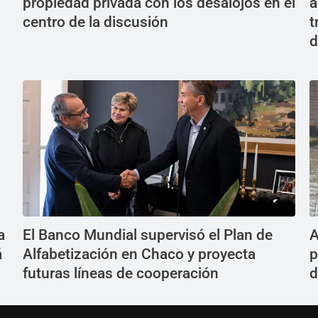
propiedad privada con los desalojos en el
a
centro de la discusión
t
d
a
El Banco Mundial supervisó el Plan de
A
á
Alfabetización en Chaco y proyecta
p
futuras líneas de cooperación
d