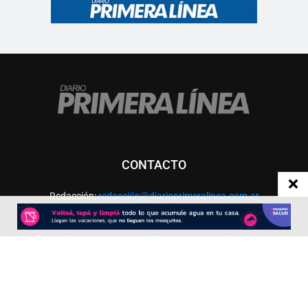
CONTACTO
Redacción:
redacció
n@diarioprimeralinea.com.ar
Publicidad:
publicidad@diarioprimeralinea.com.ar
Dirección:
Av. San Martín 317 - Resistencia - Chaco - Arg
Todos los derechos reservados ©