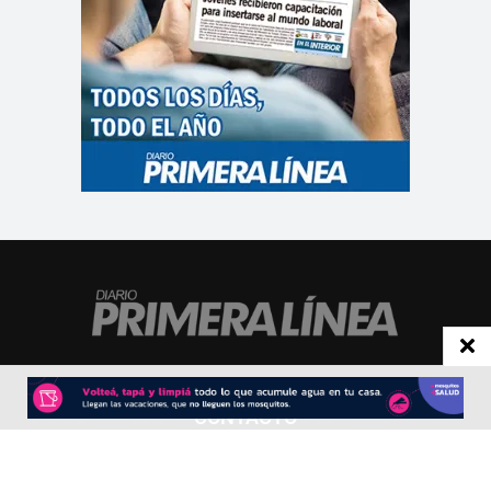
CONTACTO
Redacción:
redacció
n@diarioprimeralinea.com.ar
Publicidad:
publicidad@diarioprimeralinea.com.ar