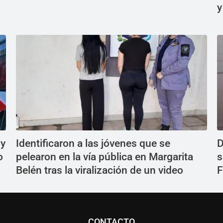
y
 y
Identificaron a las jóvenes que se
D
o
pelearon en la vía pública en Margarita
s
Belén tras la viralización de un video
F
CONTACTO