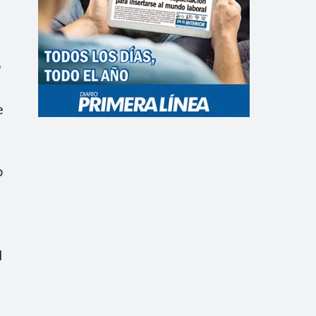
ó
e
o
l