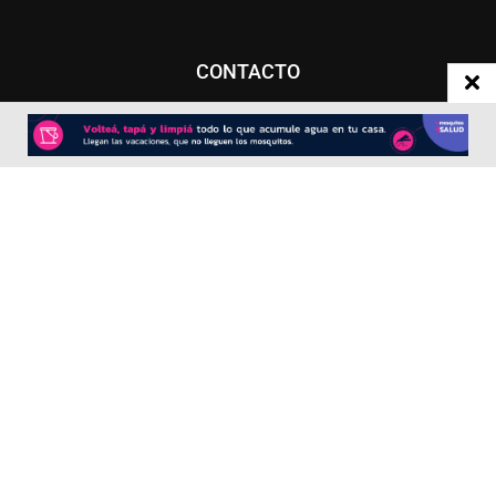
CONTACTO
Redacción:
redacció
n@diarioprimeralinea.com.ar
Publicidad:
publicidad@diarioprimeralinea.com.ar
Dirección:
Av. San Martín 317 - Resistencia - Chaco - Arg
Todos los derechos reservados ©
SEGUÍNOS
Desarrollado por
TP. Web Studio