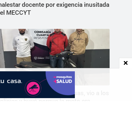
alestar docente por exigencia inusitada
el MECCYT
ealizaba maniobras peligrosas, vio a los
olicías y huyó porque la moto era
obada