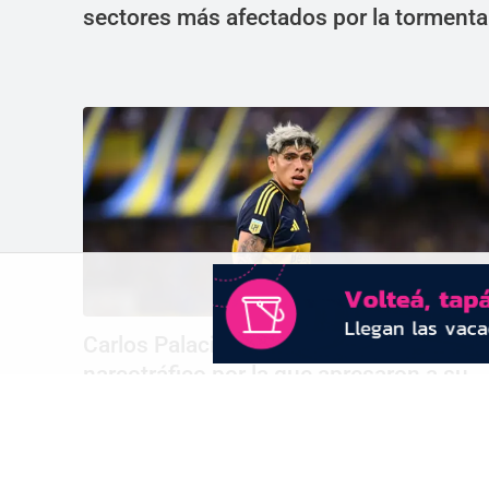
sectores más afectados por la tormenta
Carlos Palacios se desligó de la causa 
narcotráfico por la que apresaron a su
suegro