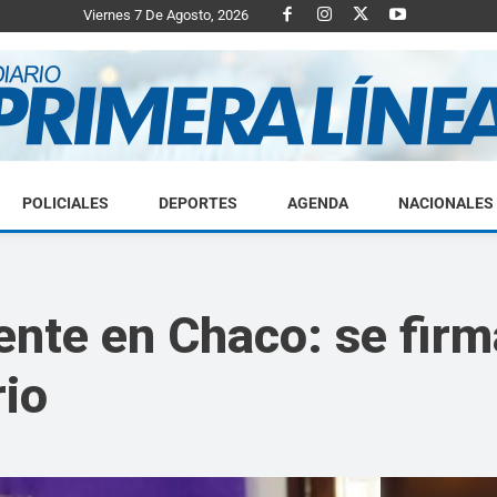
Viernes 7 De Agosto, 2026
POLICIALES
DEPORTES
AGENDA
NACIONALES
Diario
ente en Chaco: se fir
rio
Primera