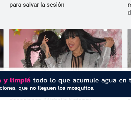
para salvar la sesión
m
d
de
De paso por Chaco para entregar
R
donaciones, Michelle Notagay
p
deslumbró como imagen de un
r
reconocido salón de belleza de Castelli