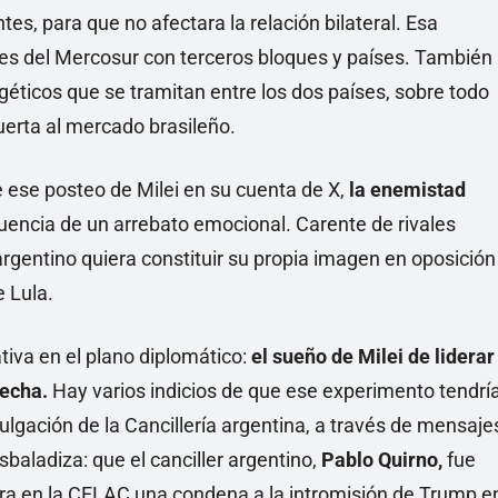
tes, para que no afectara la relación bilateral. Esa
ones del Mercosur con terceros bloques y países. También
éticos que se tramitan entre los dos países, sobre todo
uerta al mercado brasileño.
 ese posteo de Milei en su cuenta de X,
la enemistad
encia de un arrebato emocional. Carente de rivales
argentino quiera constituir su propia imagen en oposición
e Lula.
ativa en el plano diplomático:
el sueño de Milei de liderar
recha.
Hay varios indicios de que ese experimento tendrí
ivulgación de la Cancillería argentina, a través de mensaje
sbaladiza: que el canciller argentino,
Pablo Quirno,
fue
ra en la CELAC una condena a la intromisión de Trump e