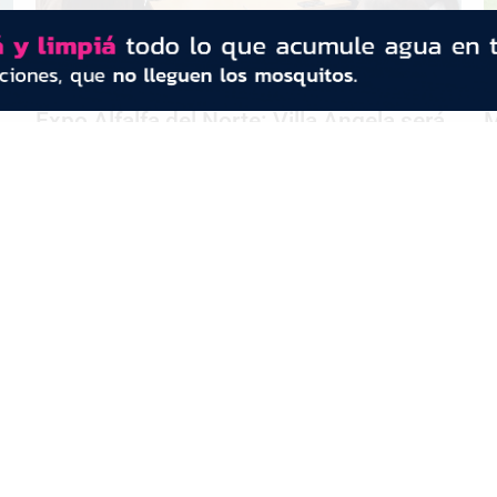
Expo Alfalfa del Norte: Villa Ángela será
M
sede del mayor encuentro de la cadena
R
forrajera del NEA
1
CONTACTO
Redacción:
redacció
n@diarioprimeralinea.com.ar
Publicidad:
publicidad@diarioprimeralinea.com.ar
Dirección:
Av. San Martín 317 - Resistencia - Chaco - Arg
Todos los derechos reservados ©