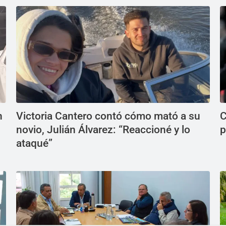
n
Victoria Cantero contó cómo mató a su
C
novio, Julián Álvarez: “Reaccioné y lo
p
ataqué”