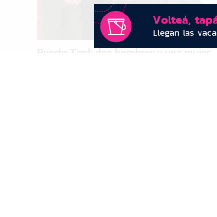
Puerto Tirol: dos hombres y una mujer
detenidos por amenazas y lesiones en
contexto de violencia de género