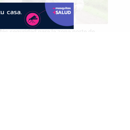
ás seguridad para la zona norte de
esistencia: avanza la futura Comisaría
7
SEGUÍNOS