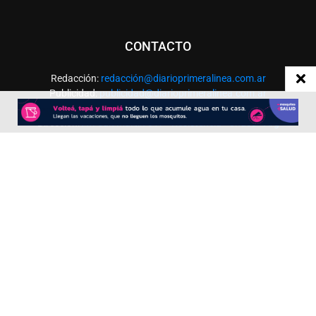
CONTACTO
Redacción:
redacció
n@diarioprimeralinea.com.ar
Publicidad:
publicidad@diarioprimeralinea.com.ar
Dirección:
Av. San Martín 317 - Resistencia - Chaco - Arg
Todos los derechos reservados ©
SEGUÍNOS
Desarrollado por
TP. Web Studio