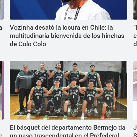
a
Vozinha desató la locura en Chile: la
“
multitudinaria bienvenida de los hinchas
e
de Colo Colo
d
El básquet del departamento Bermejo da
J
e
un paso trascendental en el Prefederal
S