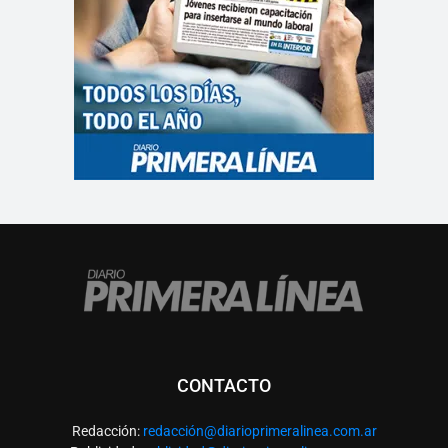
CONTACTO
Redacción:
redacció
n@diarioprimeralinea.com.ar