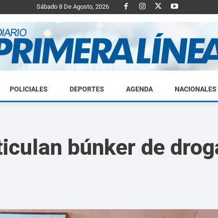
Sábado 8 De Agosto, 2026
POLICIALES
DEPORTES
AGENDA
NACIONALES
Diario
iculan búnker de drog
Primera