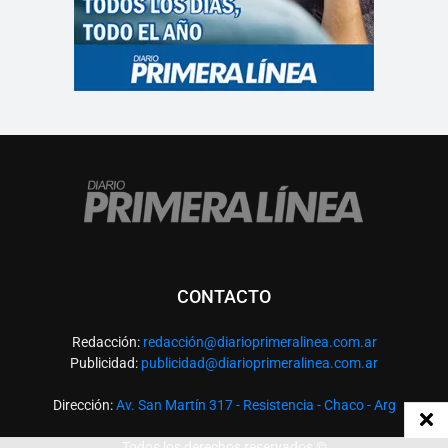
CONTACTO
Redacción:
redacció
n@diarioprimeralinea.com.ar
Publicidad:
publicidad@diarioprimeralinea.com.ar
Dirección:
Av. San Martín 317 - Resistencia - Chaco - Arg
Todos los derechos reservados ©