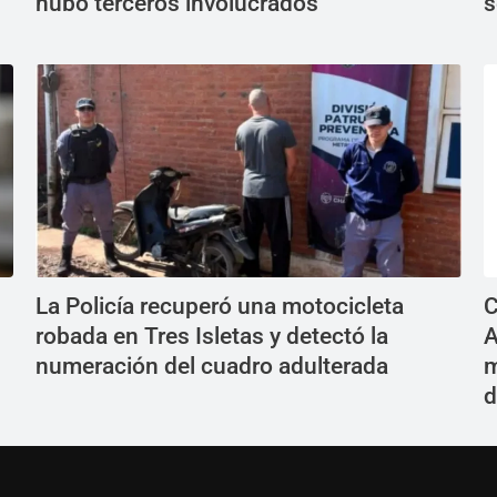
hubo terceros involucrados"
s
La Policía recuperó una motocicleta
C
robada en Tres Isletas y detectó la
A
numeración del cuadro adulterada
m
d