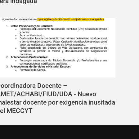
erá indagada
oordinadora Docente –
MET/ACHABI/FIUD/UDA - Nuevo
alestar docente por exigencia inusitada
el MECCYT